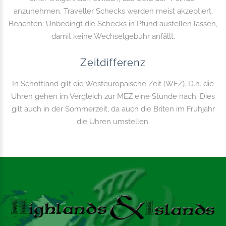
anzunehmen. Traveller Schecks werden meist akzeptiert.
Beachten: Unbedingt die Schecks in Pfund austellen lassen,
damit keine Wechselgebühr anfällt.
Zeitdifferenz
In Schottland gilt die Westeuropäische Zeit (WEZ). D.h. die
Uhren gehen im Vergleich zur MEZ eine Stunde nach. Dies
gilt auch in der Sommerzeit, da auch die Briten im Frühjahr
die Uhren umstellen.