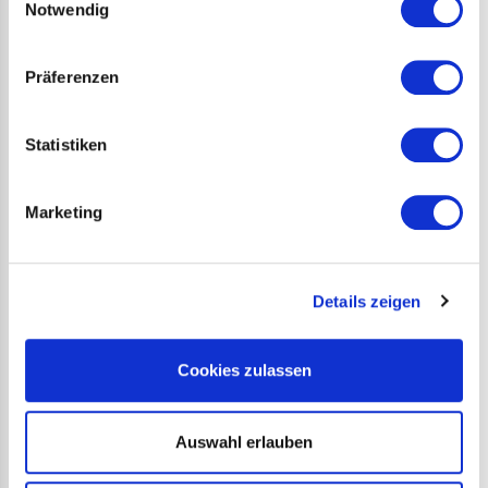
Notwendig
Durchschnittliche Temperaturen,
Präferenzen
Edinburgh
Durchschnittliche Niederschlagstage,
Statistiken
äußere Hebriden
Durchschnittliche Temperaturen, äußere
Marketing
Hebriden
Details zeigen
Unterkünfte
Cookies zulassen
JUGENDHERBERGEN/HOSTELS
Auswahl erlauben
BED & BREAKFAST