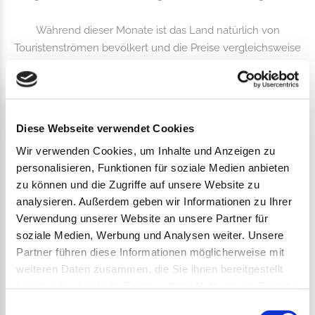
Während dieser Monate ist das Land natürlich von
Touristenströmen bevölkert und die Preise vergleichsweise
hoch. Auch treiben nun die gefürchteten Stechmücken ihr
unwesen, die einem das Camperleben schon schwer
machen können. Bleiben noch Mai/Juni, wo statistisch
gesehen der geringste Niederschlag zu erwarten ist:
Diese Webseite verwendet Cookies
Wir verwenden Cookies, um Inhalte und Anzeigen zu
personalisieren, Funktionen für soziale Medien anbieten
Interessante Wetterdaten aus Schottland
zu können und die Zugriffe auf unsere Website zu
analysieren. Außerdem geben wir Informationen zu Ihrer
Verwendung unserer Website an unsere Partner für
Durchschnittliche Niederschlagstage,
soziale Medien, Werbung und Analysen weiter. Unsere
Partner führen diese Informationen möglicherweise mit
Edinburgh
weiteren Daten zusammen, die Sie ihnen bereitgestellt
Jan.
Feb.
März
Apr.
Mai
Juni
Juli
Aug.
Sep.
Okt.
Nov.
Dez.
haben oder die sie im Rahmen Ihrer Nutzung der Dienste
17
16
15
14
14
15
17
16
16
17
18
19
gesammelt haben.
Einwilligungsauswahl